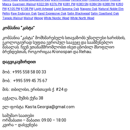
Mocca
Guarnieri Walnut
K022 SN
K076 PW
K081 PW
K083 SN
K084 SN
K088 PW
K090
PW
K105 PW
K108 PW
Light Artwood
Light Sonoma Oak
Nagano Oak
Natural Noble Elm
Peltro
Raw Endgrain Oak
Sand Expressive Oak
Satin Blackwood
Satin Coastland Oak
Tiepolo Walnut
Walnut
Wenge
White Nordic Wood
White North Wood
კომპანია “კასტა”
კომპანია “კასტა” მომხმარებელს სთავაზობს უმაღლესი ხარისხის,
ეკოლოგიურად სუფთა ევროპულ საავეჯე და საამშენებლო
მასალას. ჩვენ ვთანამშრომლობთ ისეთ ცნობილ მსოფლიო
ბრენდებთან, როგორიცაა Kronospan და Rehau.
დაგვიკავშირდით
მობ.: +995 558 58 00 33
მობ.: +995 599 45 75 67
მის.: თბილისი, ერისთავის ქ. #24 დ
ავჭალა, შუშის ქუჩა 38
ელ-ფოსტა: Kasta.Georgia@gmail.com
სამუშაო საათები
ორშაბათი – შაბათი: 09:00 – 18:00
კვირა – დასვენება