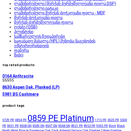
ლამინირებული (მერქან-ბურბუშელოვანი ფილა DSP)
ლამინირებული იატაკი
ლამინირებული მერქან-ბოჭკოვანი ფილა - MDF
მერქან-ბოჭკოვანი ფილა
მერქან-ბურბუშელოვანი ფილა
ოესბე (OSB)
პლინტუსი
სამზარეულოს ზედაპირები
საფასადე მასალა (HPL) შენობა-ნაგებობის
ექსტერიერისთვის
ფანერა
წიბო
top rated products
0164 Anthracite
შეფასება
8630 Aspen Oak, Planked (LP)
5.00
, 5-დან
5981 BS Cashmere
product tags
0859 PE Platinum
0729 PR
0854 PR
1715 PR
3025 PR
5500
PR
8431 PR
8508 SN
8509 SN
8547 SN
8548 SN
8921 PR
8953 PR
9455 PR
Birch
Black
North Wood
Bronze Expressive Oak
Dark Artwood
Ferrara Oak
Fineline Crème
Fineline