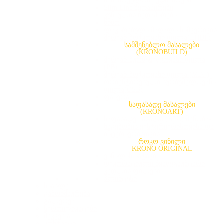
სამზარეულოს ზედაპირები
Slim Line ზედაპირები
კუნძულის ზედაპირები
წიბო
ლაკირებული მაღალი სიმკვრივის
მერქან-ბოჭკოვანი ფილა(LHDF)
სამშენებლო მასალები
(KRONOBUILD)
მერქან-ბურბუშელოვანი ფილა
(PB)
მერქან-ბოჭკოვანი ფილა (MDF)
ორიენტირებული ბურბუშელოვანი
ფილა(OSB)
ფანერა
საფასადე მასალები
(KRONOART)
საფასადე მასალა (HPL) შენობა-
ნაგებობის ექსტერიერისთვისა და
ინტერიერისთვის
როკო ვინილი
KRONO ORIGINAL
ვინილის იატაკი
დეკორატიული წყალგაუმტარი
კედლის ფილები
პლინტუსი
სიახლე
გამოხმაურება
გალერეა
სერთიფიკატები
შეკვეთა
კონტაქტი