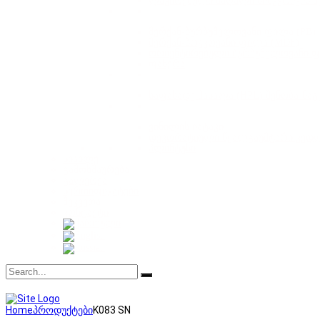
ლაკირებული მაღალი სიმკვრივის მ
მერქან-ბურბუშელოვანი ფილა (PB)
მერქან-ბოჭკოვანი ფილა (MDF)
ორიენტირებული ბურბუშელოვანი ფ
ფანერა
საფასადე მასალა (HPL) შენობა-ნა
ვინილის იატაკი
დეკორატიული წყალგაუმტარი კედ
პლინტუსი
სიახლე
გამოხმაურება
გალერეა
სერთიფიკატები
შეკვეთა
კონტაქტი
Home
პროდუქტები
K083 SN