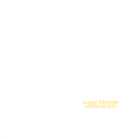
საავეჯე მასალები
KRONODESIGN
ანი ფილა (MF-PB) და ლამინირებული მერქან-ბოჭკოვანი ფილა (
ჭკოვანი ფილა