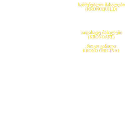
ერქან-ბოჭკოვანი ფილა(LHDF)
სამშენებლო მასალები
(KRONOBUILD)
ილა(OSB)
საფასადე მასალები
(KRONOART)
გებობის ექსტერიერისთვისა და ინტერიერისთვის
როკო ვინილი
KRONO ORIGINAL
ლის ფილები