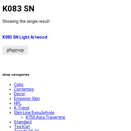
K083 SN
Showing the single result
K083 SN Light Artwood
ვრცლად
shop categories
Color
Contempo
Decor
Emporior Skin
HPL
K-Trend
Slim Line ზედაპირები
K750 Agra Travertine
Standard
TestCat