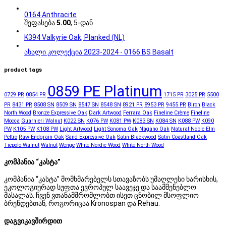
0164 Anthracite
შეფასება
5.00
, 5-დან
K394 Valkyrie Oak, Planked (NL)
ახალი კოლექცია 2023-2024 - 0166 BS Basalt
product tags
0859 PE Platinum
0729 PR
0854 PR
1715 PR
3025 PR
5500
PR
8431 PR
8508 SN
8509 SN
8547 SN
8548 SN
8921 PR
8953 PR
9455 PR
Birch
Black
North Wood
Bronze Expressive Oak
Dark Artwood
Ferrara Oak
Fineline Crème
Fineline
Mocca
Guarnieri Walnut
K022 SN
K076 PW
K081 PW
K083 SN
K084 SN
K088 PW
K090
PW
K105 PW
K108 PW
Light Artwood
Light Sonoma Oak
Nagano Oak
Natural Noble Elm
Peltro
Raw Endgrain Oak
Sand Expressive Oak
Satin Blackwood
Satin Coastland Oak
Tiepolo Walnut
Walnut
Wenge
White Nordic Wood
White North Wood
კომპანია “კასტა”
კომპანია “კასტა” მომხმარებელს სთავაზობს უმაღლესი ხარისხის,
ეკოლოგიურად სუფთა ევროპულ საავეჯე და საამშენებლო
მასალას. ჩვენ ვთანამშრომლობთ ისეთ ცნობილ მსოფლიო
ბრენდებთან, როგორიცაა Kronospan და Rehau.
დაგვიკავშირდით