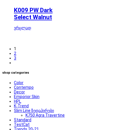
K009 PW Dark
Select Walnut
ვრცლად
1
2
3
shop categories
Color
Contempo
Decor
Emporior Skin
HPL
K-Trend
Slim Line ზედაპირები
K750 Agra Travertine
Standard
TestCat
Trends 20-21