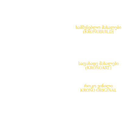
სამზარეულოს ზედაპირები
Slim Line ზედაპირები
კუნძულის ზედაპირები
წიბო
ლაკირებული მაღალი სიმკვრივის
მერქან-ბოჭკოვანი ფილა(LHDF)
სამშენებლო მასალები
(KRONOBUILD)
მერქან-ბურბუშელოვანი ფილა
(PB)
მერქან-ბოჭკოვანი ფილა (MDF)
ორიენტირებული ბურბუშელოვანი
ფილა(OSB)
ფანერა
საფასადე მასალები
(KRONOART)
საფასადე მასალა (HPL) შენობა-
ნაგებობის ექსტერიერისთვისა და
ინტერიერისთვის
როკო ვინილი
KRONO ORIGINAL
ვინილის იატაკი
დეკორატიული წყალგაუმტარი
კედლის ფილები
პლინტუსი
სიახლე
გამოხმაურება
გალერეა
სერთიფიკატები
შეკვეთა
კონტაქტი