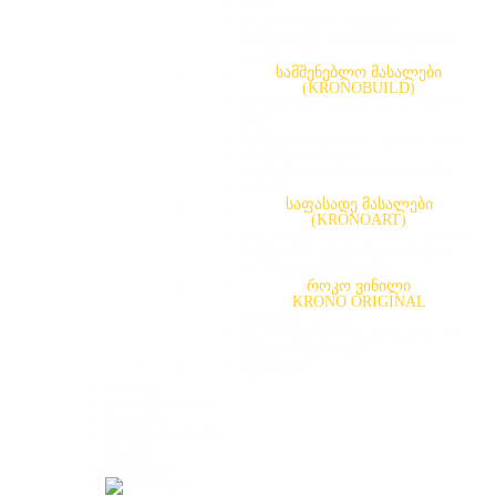
წიბო
ლაკირებული მაღალი
სიმკვრივის მერქან-ბოჭკოვანი
ფილა(LHDF)
სამშენებლო მასალები
(KRONOBUILD)
მერქან-ბურბუშელოვანი ფილა
(PB)
მერქან-ბოჭკოვანი ფილა (MDF)
ორიენტირებული
ბურბუშელოვანი ფილა(OSB)
ფანერა
საფასადე მასალები
(KRONOART)
საფასადე მასალა (HPL) შენობა-
ნაგებობის ექსტერიერისთვისა
და ინტერიერისთვის
როკო ვინილი
KRONO ORIGINAL
ვინილის იატაკი
დეკორატიული წყალგაუმტარი
კედლის ფილები
პლინტუსი
სიახლე
გამოხმაურება
გალერეა
სერთიფიკატები
შეკვეთა
კონტაქტი