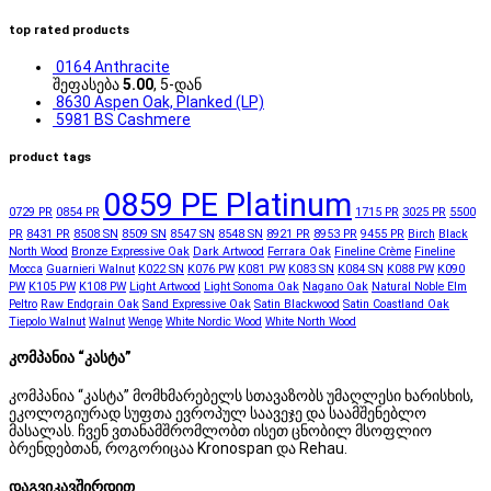
top rated products
0164 Anthracite
შეფასება
5.00
, 5-დან
8630 Aspen Oak, Planked (LP)
5981 BS Cashmere
product tags
0859 PE Platinum
0729 PR
0854 PR
1715 PR
3025 PR
5500
PR
8431 PR
8508 SN
8509 SN
8547 SN
8548 SN
8921 PR
8953 PR
9455 PR
Birch
Black
North Wood
Bronze Expressive Oak
Dark Artwood
Ferrara Oak
Fineline Crème
Fineline
Mocca
Guarnieri Walnut
K022 SN
K076 PW
K081 PW
K083 SN
K084 SN
K088 PW
K090
PW
K105 PW
K108 PW
Light Artwood
Light Sonoma Oak
Nagano Oak
Natural Noble Elm
Peltro
Raw Endgrain Oak
Sand Expressive Oak
Satin Blackwood
Satin Coastland Oak
Tiepolo Walnut
Walnut
Wenge
White Nordic Wood
White North Wood
კომპანია “კასტა”
კომპანია “კასტა” მომხმარებელს სთავაზობს უმაღლესი ხარისხის,
ეკოლოგიურად სუფთა ევროპულ საავეჯე და საამშენებლო
მასალას. ჩვენ ვთანამშრომლობთ ისეთ ცნობილ მსოფლიო
ბრენდებთან, როგორიცაა Kronospan და Rehau.
დაგვიკავშირდით