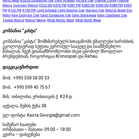
North Wood
Bronze Expressive Oak
Dark Artwood
Ferrara Oak
Fineline Crème
Fineline
Mocca
Guarnieri Walnut
K022 SN
K076 PW
K081 PW
K083 SN
K084 SN
K088 PW
K090
PW
K105 PW
K108 PW
Light Artwood
Light Sonoma Oak
Nagano Oak
Natural Noble Elm
Peltro
Raw Endgrain Oak
Sand Expressive Oak
Satin Blackwood
Satin Coastland Oak
Tiepolo Walnut
Walnut
Wenge
White Nordic Wood
White North Wood
კომპანია “კასტა”
კომპანია “კასტა” მომხმარებელს სთავაზობს უმაღლესი ხარისხის,
ეკოლოგიურად სუფთა ევროპულ საავეჯე და საამშენებლო
მასალას. ჩვენ ვთანამშრომლობთ ისეთ ცნობილ მსოფლიო
ბრენდებთან, როგორიცაა Kronospan და Rehau.
დაგვიკავშირდით
მობ.: +995 558 58 00 33
მობ.: +995 599 45 75 67
მის.: თბილისი, ერისთავის ქ. #24 დ
ავჭალა, შუშის ქუჩა 38
ელ-ფოსტა: Kasta.Georgia@gmail.com
სამუშაო საათები
ორშაბათი – შაბათი: 09:00 – 18:00
კვირა – დასვენება