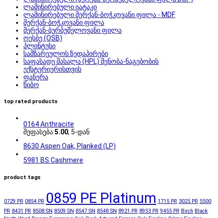
ლამინირებული იატაკი
ლამინირებული მერქან-ბოჭკოვანი ფილა - MDF
მერქან-ბოჭკოვანი ფილა
მერქან-ბურბუშელოვანი ფილა
ოესბე (OSB)
პლინტუსი
სამზარეულოს ზედაპირები
საფასადე მასალა (HPL) შენობა-ნაგებობის
ექსტერიერისთვის
ფანერა
წიბო
top rated products
0164 Anthracite
შეფასება
5.00
, 5-დან
8630 Aspen Oak, Planked (LP)
5981 BS Cashmere
product tags
0859 PE Platinum
0729 PR
0854 PR
1715 PR
3025 PR
5500
PR
8431 PR
8508 SN
8509 SN
8547 SN
8548 SN
8921 PR
8953 PR
9455 PR
Birch
Black