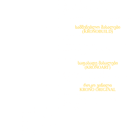
სამზარეულოს ზედაპირები
Slim Line ზედაპირები
კუნძულის ზედაპირები
წიბო
ლაკირებული მაღალი სიმკვრივის
მერქან-ბოჭკოვანი ფილა(LHDF)
სამშენებლო მასალები
(KRONOBUILD)
მერქან-ბურბუშელოვანი ფილა
(PB)
მერქან-ბოჭკოვანი ფილა (MDF)
ორიენტირებული ბურბუშელოვანი
ფილა(OSB)
ფანერა
საფასადე მასალები
(KRONOART)
საფასადე მასალა (HPL) შენობა-
ნაგებობის ექსტერიერისთვისა და
ინტერიერისთვის
როკო ვინილი
KRONO ORIGINAL
ვინილის იატაკი
დეკორატიული წყალგაუმტარი
კედლის ფილები
პლინტუსი
სიახლე
გამოხმაურება
გალერეა
სერთიფიკატები
შეკვეთა
კონტაქტი