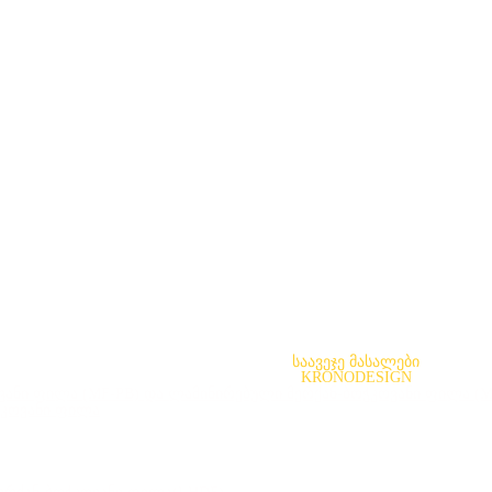
საავეჯე მასალები
KRONODESIGN
ანი ფილა (MF-PB) და ლამინირებული მერქან-ბოჭკოვანი ფილა (
ჭკოვანი ფილა