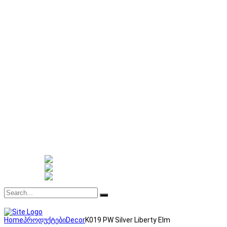
ლაკირებული მაღალი სიმკვრივის მ
მერქან-ბურბუშელოვანი ფილა (PB)
მერქან-ბოჭკოვანი ფილა (MDF)
ორიენტირებული ბურბუშელოვანი ფ
ფანერა
საფასადე მასალა (HPL) შენობა-ნა
ვინილის იატაკი
დეკორატიული წყალგაუმტარი კედ
პლინტუსი
სიახლე
გამოხმაურება
გალერეა
სერთიფიკატები
შეკვეთა
კონტაქტი
Home
პროდუქტები
Decor
K019 PW Silver Liberty Elm