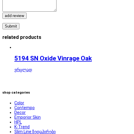
add review
related products
5194 SN Oxide Vinrage Oak
ვრცლად
shop categories
Color
Contempo
Decor
Emporior Skin
HPL
K-Trend
Slim Line ზედაპირები