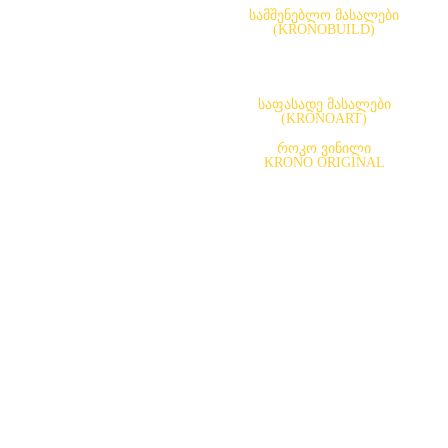
ერქან-ბოჭკოვანი ფილა(LHDF)
სამშენებლო მასალები
(KRONOBUILD)
ილა(OSB)
საფასადე მასალები
(KRONOART)
გებობის ექსტერიერისთვისა და ინტერიერისთვის
როკო ვინილი
KRONO ORIGINAL
ლის ფილები