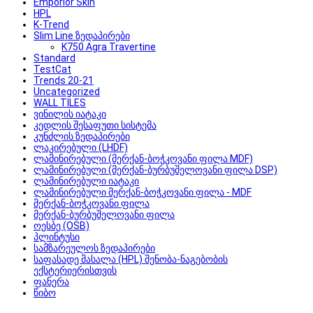
Emporior Skin
HPL
K-Trend
Slim Line ზედაპირები
K750 Agra Travertine
Standard
TestCat
Trends 20-21
Uncategorized
WALL TILES
ვინილის იატაკი
კედლის შესაფუთი სისტემა
კუნძლის ზედაპირები
ლაკირებული (LHDF)
ლამინირებული (მერქან-ბოჭკოვანი ფილა MDF)
ლამინირებული (მერქან-ბურბუშელოვანი ფილა DSP)
ლამინირებული იატაკი
ლამინირებული მერქან-ბოჭკოვანი ფილა - MDF
მერქან-ბოჭკოვანი ფილა
მერქან-ბურბუშელოვანი ფილა
ოესბე (OSB)
პლინტუსი
სამზარეულოს ზედაპირები
საფასადე მასალა (HPL) შენობა-ნაგებობის
ექსტერიერისთვის
ფანერა
წიბო