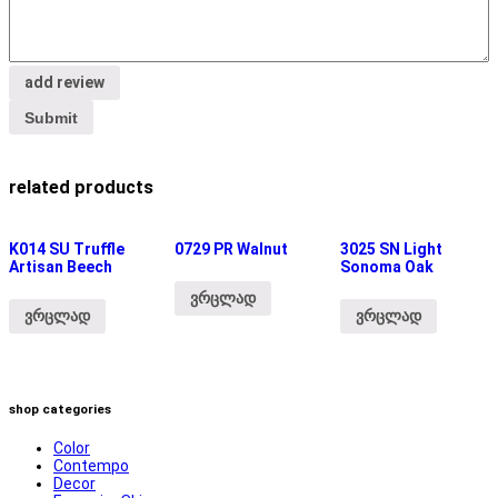
add review
related products
K014 SU Truffle
0729 PR Walnut
3025 SN Light
Artisan Beech
Sonoma Oak
ვრცლად
ვრცლად
ვრცლად
shop categories
Color
Contempo
Decor