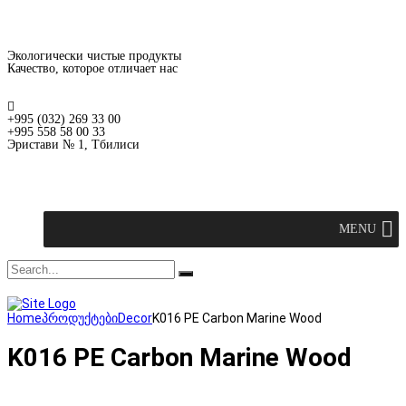
Экологически чистые продукты
Качество, которое отличает нас
+995 (032) 269 33 00
+995 558 58 00 33
Эристави № 1, Тбилиси
MENU
Home
პროდუქტები
Decor
K016 PE Carbon Marine Wood
K016 PE Carbon Marine Wood