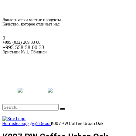
Экологически чистые продукты
Качество, которое отличает нас
+995 (032) 269 33 00
+995 558 58 00 33
Эристави № 1, Тбилиси
მთავარი
ჩვენ შესახებ
პროდუქცია
Home
პროდუქტები
Decor
K007 PW Coffee Urban Oak