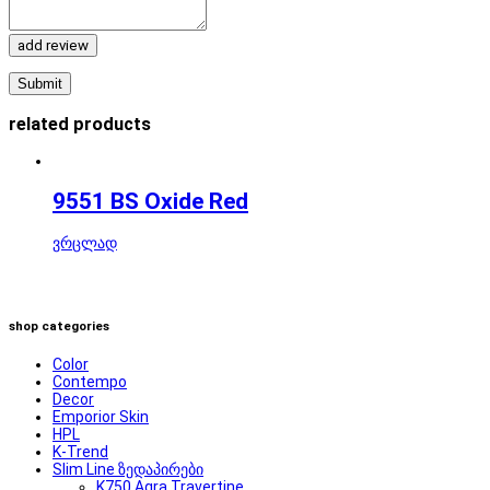
add review
related products
9551 BS Oxide Red
ვრცლად
shop categories
Color
Contempo
Decor
Emporior Skin
HPL
K-Trend
Slim Line ზედაპირები
K750 Agra Travertine