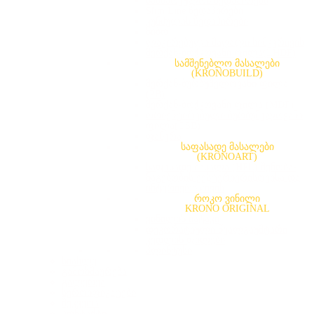
სამზარეულოს ზედაპირები
Slim Line ზედაპირები
კუნძულის ზედაპირები
წიბო
ლაკირებული მაღალი სიმკვრივის
მერქან-ბოჭკოვანი ფილა(LHDF)
სამშენებლო მასალები
(KRONOBUILD)
მერქან-ბურბუშელოვანი ფილა
(PB)
მერქან-ბოჭკოვანი ფილა (MDF)
ორიენტირებული ბურბუშელოვანი
ფილა(OSB)
ფანერა
საფასადე მასალები
(KRONOART)
საფასადე მასალა (HPL) შენობა-
ნაგებობის ექსტერიერისთვისა და
ინტერიერისთვის
როკო ვინილი
KRONO ORIGINAL
ვინილის იატაკი
დეკორატიული წყალგაუმტარი
კედლის ფილები
პლინტუსი
სიახლე
გამოხმაურება
გალერეა
სერთიფიკატები
შეკვეთა
კონტაქტი