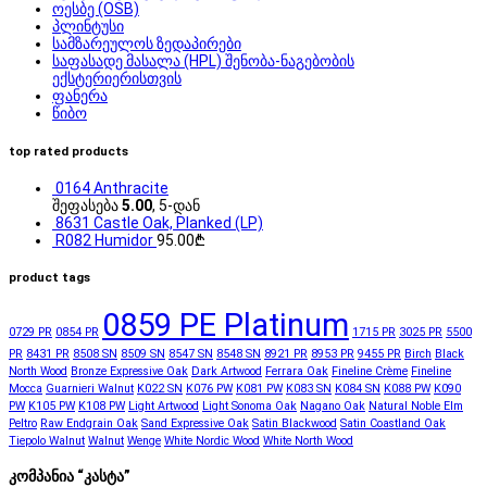
ოესბე (OSB)
პლინტუსი
სამზარეულოს ზედაპირები
საფასადე მასალა (HPL) შენობა-ნაგებობის
ექსტერიერისთვის
ფანერა
წიბო
top rated products
0164 Anthracite
შეფასება
5.00
, 5-დან
8631 Castle Oak, Planked (LP)
R082 Humidor
95.00
₾
product tags
0859 PE Platinum
0729 PR
0854 PR
1715 PR
3025 PR
5500
PR
8431 PR
8508 SN
8509 SN
8547 SN
8548 SN
8921 PR
8953 PR
9455 PR
Birch
Black
North Wood
Bronze Expressive Oak
Dark Artwood
Ferrara Oak
Fineline Crème
Fineline
Mocca
Guarnieri Walnut
K022 SN
K076 PW
K081 PW
K083 SN
K084 SN
K088 PW
K090
PW
K105 PW
K108 PW
Light Artwood
Light Sonoma Oak
Nagano Oak
Natural Noble Elm
Peltro
Raw Endgrain Oak
Sand Expressive Oak
Satin Blackwood
Satin Coastland Oak
Tiepolo Walnut
Walnut
Wenge
White Nordic Wood
White North Wood
კომპანია “კასტა”