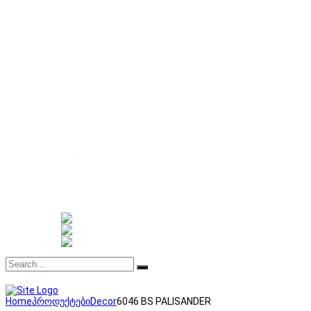
ლაკირებული მაღალი სიმკვრივის მ
მერქან-ბურბუშელოვანი ფილა (PB)
მერქან-ბოჭკოვანი ფილა (MDF)
ორიენტირებული ბურბუშელოვანი ფ
ფანერა
საფასადე მასალა (HPL) შენობა-ნა
ვინილის იატაკი
დეკორატიული წყალგაუმტარი კედ
პლინტუსი
სიახლე
გამოხმაურება
გალერეა
სერთიფიკატები
შეკვეთა
კონტაქტი
Home
პროდუქტები
Decor
6046 BS PALISANDER