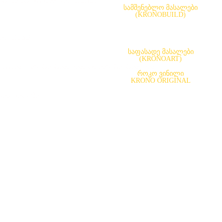
ერქან-ბოჭკოვანი ფილა(LHDF)
სამშენებლო მასალები
(KRONOBUILD)
ილა(OSB)
საფასადე მასალები
(KRONOART)
გებობის ექსტერიერისთვისა და ინტერიერისთვის
როკო ვინილი
KRONO ORIGINAL
ლის ფილები