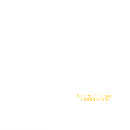
საავეჯე მასალები
KRONODESIGN
ანი ფილა (MF-PB) და ლამინირებული მერქან-ბოჭკოვანი ფილა (
ჭკოვანი ფილა