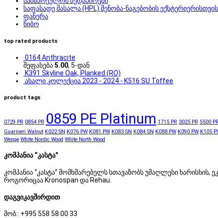
სამზარეულოს ზედაპირები
საფასადე მასალა (HPL) შენობა-ნაგებობის ექსტერიერისთვის
ფანერა
წიბო
top rated products
0164 Anthracite
შეფასება
5.00
, 5-დან
K391 Skyline Oak, Planked (RO)
ახალი კოლექცია 2023 - 2024 - K516 SU Toffee
product tags
0859 PE Platinum
0729 PR
0854 PR
1715 PR
3025 PR
5500 P
Guarnieri Walnut
K022 SN
K076 PW
K081 PW
K083 SN
K084 SN
K088 PW
K090 PW
K105 P
Wenge
White Nordic Wood
White North Wood
კომპანია “კასტა”
კომპანია “კასტა” მომხმარებელს სთავაზობს უმაღლესი ხარისხის
როგორიცაა Kronospan და Rehau.
დაგვიკავშირდით
მობ.: +995 558 58 00 33