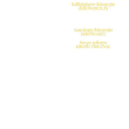
ერქან-ბოჭკოვანი ფილა(LHDF)
სამშენებლო მასალები
(KRONOBUILD)
ილა(OSB)
საფასადე მასალები
(KRONOART)
გებობის ექსტერიერისთვისა და ინტერიერისთვის
როკო ვინილი
KRONO ORIGINAL
ლის ფილები