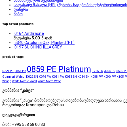
სამზარეულოს ზედაპირები
საფასადე მასალა (HPL) შენობა-ნაგებობის ექსტერიერისთვის
ფანერა
წიბო
top rated products
0164 Anthracite
შეფასება
5.00
, 5-დან
5340 Catalonia Oak, Planked (RT)
0197 SU CHINCHILLA GREY
product tags
0859 PE Platinum
0729 PR
0854 PR
1715 PR
3025 PR
5500 P
Guarnieri Walnut
K022 SN
K076 PW
K081 PW
K083 SN
K084 SN
K088 PW
K090 PW
K105 P
Wenge
White Nordic Wood
White North Wood
კომპანია “კასტა”
კომპანია “კასტა” მომხმარებელს სთავაზობს უმაღლესი ხარისხის
როგორიცაა Kronospan და Rehau.
დაგვიკავშირდით
მობ.: +995 558 58 00 33