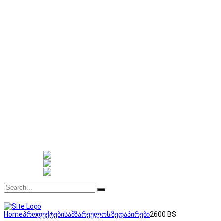
ლაკირებული მაღალი სიმკვრივის მ
მერქან-ბურბუშელოვანი ფილა (PB)
მერქან-ბოჭკოვანი ფილა (MDF)
ორიენტირებული ბურბუშელოვანი ფ
ფანერა
საფასადე მასალა (HPL) შენობა-ნა
ვინილის იატაკი
დეკორატიული წყალგაუმტარი კედ
პლინტუსი
სიახლე
გამოხმაურება
გალერეა
სერთიფიკატები
შეკვეთა
კონტაქტი
Home
პროდუქტები
სამზარეულოს ზედაპირები
2600 BS