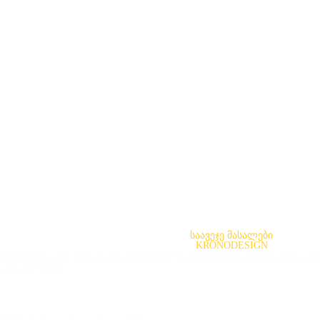
საავეჯე მასალები
KRONODESIGN
ანი ფილა (MF-PB) და ლამინირებული მერქან-ბოჭკოვანი ფილა (
ჭკოვანი ფილა