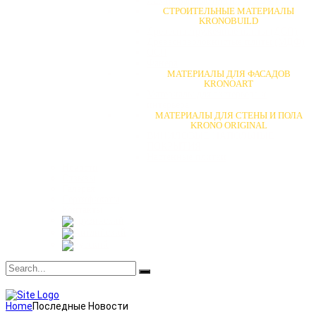
Лакированные плиты (ЛХДФ)
СТРОИТЕЛЬНЫЕ МАТЕРИАЛЫ
KRONOBUILD
Древесностружечные плиты (ДСП)
Древесноволокнистые плиты (МДФ)
ОСП
Фанера
МАТЕРИАЛЫ ДЛЯ ФАСАДОВ
KRONOART
Материалы для экстерьера и
интерьера
МАТЕРИАЛЫ ДЛЯ СТЕНЫ И ПОЛА
KRONO ORIGINAL
ВИНИЛОВЫЕ НАПОЛЬНЫЕ
ПОКРЫТИЯ
Настенные плитки
Новости
Отзывы
Галерея
Сертификаты
Контакты
Home
Последные Новости