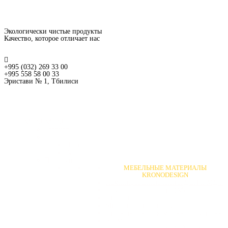
Экологически чистые продукты
Качество, которое отличает нас
+995 (032) 269 33 00
+995 558 58 00 33
Эристави № 1, Тбилиси
MENU
MENU
Главная
О нас
Партнеры
Вакансии
Продукты
МЕБЕЛЬНЫЕ МАТЕРИАЛЫ
KRONODESIGN
Ламинированные плиты ДСП и МДФ
Лакированные плиты (МДФ)
Столешницы
Slim Line Столешницы
Столешницы Для Кухонного Острова
Кромка