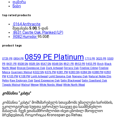
ფანერა
წიბო
top rated products
0164 Anthracite
შეფასება
5.00
, 5-დან
8631 Castle Oak, Planked (LP)
R082 Humidor
95.00
₾
product tags
0859 PE Platinum
0729 PR
0854 PR
1715 PR
3025 PR
5500
PR
8431 PR
8508 SN
8509 SN
8547 SN
8548 SN
8921 PR
8953 PR
9455 PR
Birch
Black
North Wood
Bronze Expressive Oak
Dark Artwood
Ferrara Oak
Fineline Crème
Fineline
Mocca
Guarnieri Walnut
K022 SN
K076 PW
K081 PW
K083 SN
K084 SN
K088 PW
K090
PW
K105 PW
K108 PW
Light Artwood
Light Sonoma Oak
Nagano Oak
Natural Noble Elm
Peltro
Raw Endgrain Oak
Sand Expressive Oak
Satin Blackwood
Satin Coastland Oak
Tiepolo Walnut
Walnut
Wenge
White Nordic Wood
White North Wood
კომპანია “კასტა”
კომპანია “კასტა” მომხმარებელს სთავაზობს უმაღლესი ხარისხის,
ეკოლოგიურად სუფთა ევროპულ საავეჯე და საამშენებლო
მასალას. ჩვენ ვთანამშრომლობთ ისეთ ცნობილ მსოფლიო
ბრენდებთან, როგორიცაა Kronospan და Rehau.