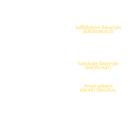
სამზარეულოს ზედაპირები
Slim Line ზედაპირები
კუნძულის ზედაპირები
წიბო
ლაკირებული მაღალი სიმკვრივის
მერქან-ბოჭკოვანი ფილა(LHDF)
სამშენებლო მასალები
(KRONOBUILD)
მერქან-ბურბუშელოვანი ფილა
(PB)
მერქან-ბოჭკოვანი ფილა (MDF)
ორიენტირებული ბურბუშელოვანი
ფილა(OSB)
ფანერა
საფასადე მასალები
(KRONOART)
საფასადე მასალა (HPL) შენობა-
ნაგებობის ექსტერიერისთვისა და
ინტერიერისთვის
როკო ვინილი
KRONO ORIGINAL
ვინილის იატაკი
დეკორატიული წყალგაუმტარი
კედლის ფილები
პლინტუსი
სიახლე
გამოხმაურება
გალერეა
სერთიფიკატები
შეკვეთა
კონტაქტი