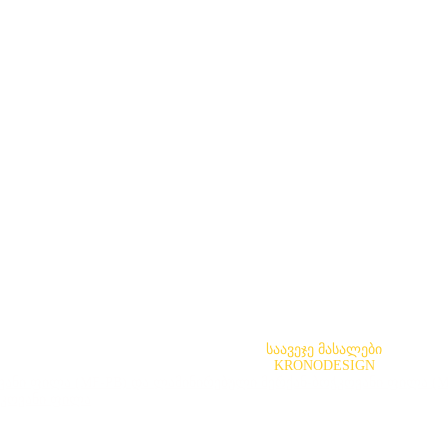
საავეჯე მასალები
KRONODESIGN
ანი ფილა (MF-PB) და ლამინირებული მერქან-ბოჭკოვანი ფილა (
ჭკოვანი ფილა