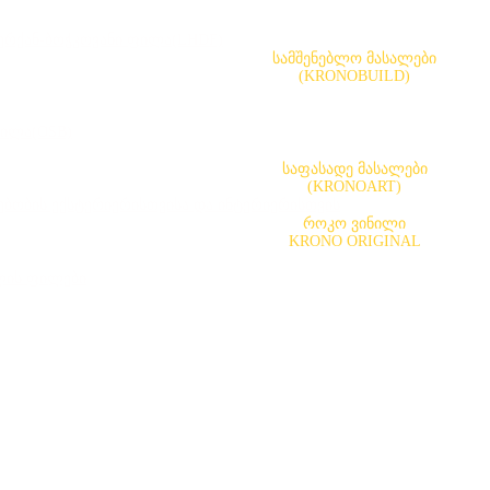
ერქან-ბოჭკოვანი ფილა(LHDF)
სამშენებლო მასალები
(KRONOBUILD)
ილა(OSB)
საფასადე მასალები
(KRONOART)
გებობის ექსტერიერისთვისა და ინტერიერისთვის
როკო ვინილი
KRONO ORIGINAL
ლის ფილები