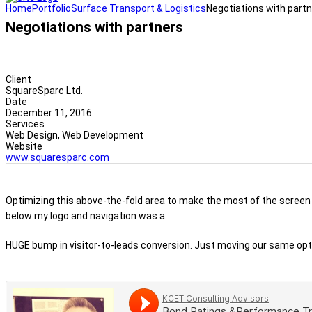
Home
Portfolio
Surface Transport & Logistics
Negotiations with part
Negotiations with partners
Client
SquareSparc Ltd.
Date
December 11, 2016
Services
Web Design, Web Development
Website
www.squaresparc.com
Optimizing this above-the-fold area to make the most of the screen re
below my logo and navigation was a
HUGE bump in visitor-to-leads conversion. Just moving our same opt-